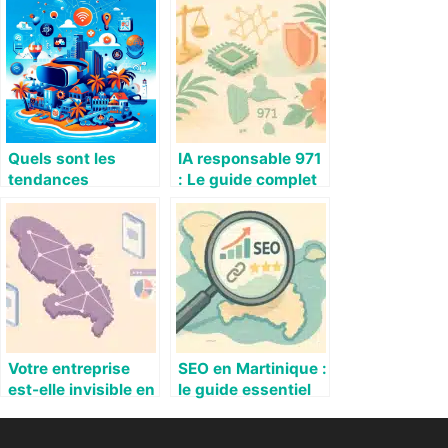
Quels sont les
IA responsable 971
tendances
: Le guide complet
numériques 2025
pour une
intelligence
artificielle éthique
en Guadeloupe
Votre entreprise
SEO en Martinique :
est-elle invisible en
le guide essentiel
ligne ? Les chiffres
pour dominer les
du référencement
recherches locales